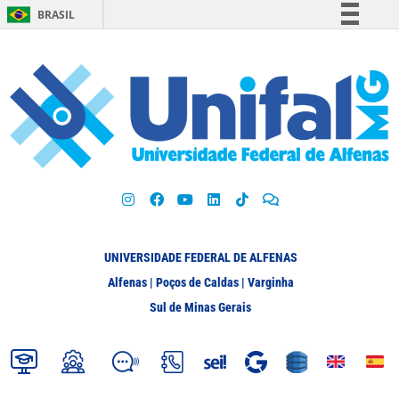
BRASIL
Simplifique!
Comunica BR
Participe
Acesso à informação
Legislação
Canais
UNIVERSIDADE FEDERAL DE ALFENAS
Alfenas | Poços de Caldas | Varginha
Sul de Minas Gerais