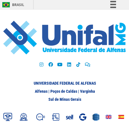
BRASIL
Simplifique!
Comunica BR
Participe
Acesso à informação
Legislação
Canais
UNIVERSIDADE FEDERAL DE ALFENAS
Alfenas | Poços de Caldas | Varginha
Sul de Minas Gerais