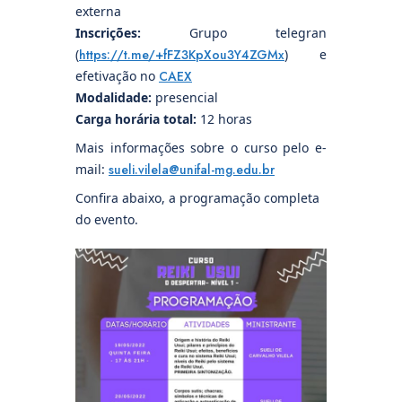
externa
Inscrições:
Grupo telegran
(
https://t.me/+fFZ3KpXou3Y4ZGMx
) e
efetivação no
CAEX
Modalidade:
presencial
Carga horária total:
12 horas
Mais informações sobre o curso pelo e-
mail:
sueli.vilela@unifal-mg.edu.br
Confira abaixo, a programação completa
do evento.