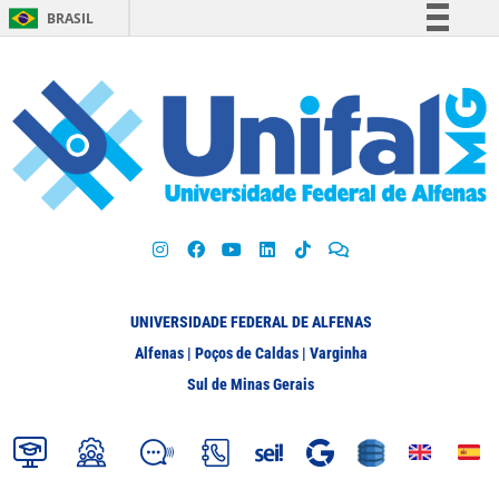
BRASIL
Simplifique!
Comunica BR
Participe
Acesso à informação
Legislação
Canais
UNIVERSIDADE FEDERAL DE ALFENAS
Alfenas | Poços de Caldas | Varginha
Sul de Minas Gerais