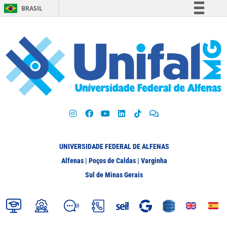
BRASIL
Simplifique!
Comunica BR
Participe
Acesso à informação
Legislação
Canais
UNIVERSIDADE FEDERAL DE ALFENAS
Alfenas | Poços de Caldas | Varginha
Sul de Minas Gerais