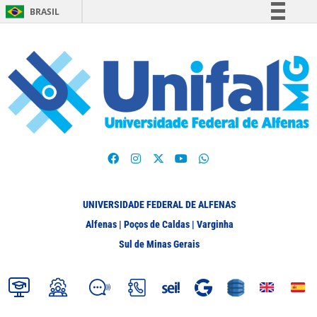
BRASIL
Simplifique!
Comunica BR
Participe
Acesso à informação
Legislação
Canais
UNIVERSIDADE FEDERAL DE ALFENAS
Alfenas | Poços de Caldas | Varginha
Sul de Minas Gerais