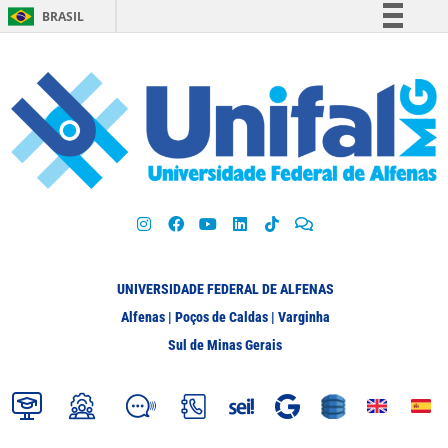
BRASIL
Simplifique!
Comunica BR
Participe
Acesso à informação
Legislação
Canais
UNIVERSIDADE FEDERAL DE ALFENAS
Alfenas | Poços de Caldas | Varginha
Sul de Minas Gerais