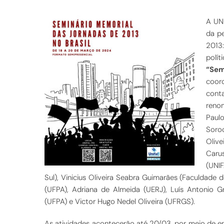
A UNI
da p
2013
polít
“Sem
coor
conta
renom
Paul
Soroc
Olive
Carus
(UNI
Sul), Vinicius Oliveira Seabra Guimarães (Faculdade
(UFPA), Adriana de Almeida (UERJ), Luís Antonio 
(UFPA) e Victor Hugo Nedel Oliveira (UFRGS).
As atividades acontecerão até 20/03, por meio de e