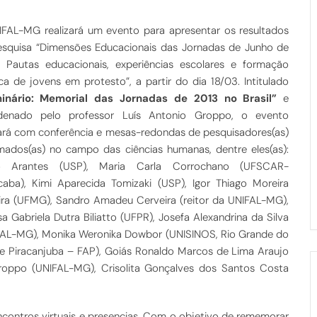
FAL-MG realizará um evento para apresentar os resultados
esquisa “Dimensões Educacionais das Jornadas de Junho de
: Pautas educacionais, experiências escolares e formação
ica de jovens em protesto”, a partir do dia 18/03. Intitulado
inário: Memorial das Jornadas de 2013 no Brasil”
e
denado pelo professor Luís Antonio Groppo, o evento
rá com conferência e mesas-redondas de pesquisadores(as)
ados(as) no campo das ciências humanas, dentre eles(as):
o Arantes (USP), Maria Carla Corrochano (UFSCAR-
aba), Kimi Aparecida Tomizaki (USP), Igor Thiago Moreira
ira (UFMG), Sandro Amadeu Cerveira (reitor da UNIFAL-MG),
a Gabriela Dutra Biliatto (UFPR), Josefa Alexandrina da Silva
FAL-MG), Monika Weronika Dowbor (UNISINOS, Rio Grande do
 de Piracanjuba – FAP), Goiás Ronaldo Marcos de Lima Araujo
Groppo (UNIFAL-MG), Crisolita Gonçalves dos Santos Costa
ncontros virtuais e presencias. Com o objetivo de rememorar