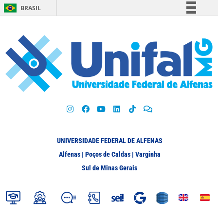
BRASIL
Simplifique!
Comunica BR
Participe
Acesso à informação
Legislação
Canais
UNIVERSIDADE FEDERAL DE ALFENAS
Alfenas | Poços de Caldas | Varginha
Sul de Minas Gerais