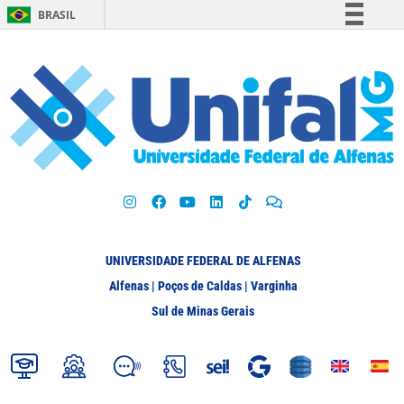
BRASIL
Simplifique!
Comunica BR
Participe
Acesso à informação
Legislação
Canais
UNIVERSIDADE FEDERAL DE ALFENAS
Alfenas | Poços de Caldas | Varginha
Sul de Minas Gerais