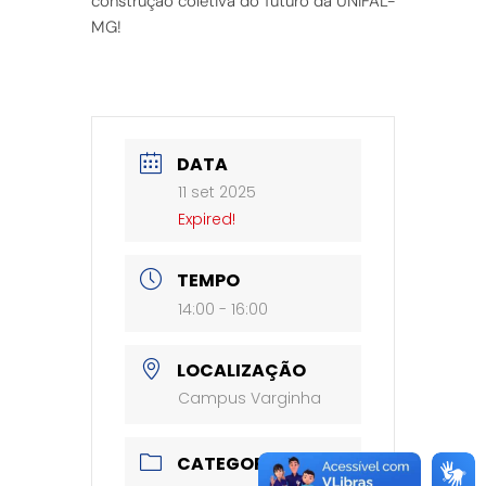
construção coletiva do futuro da UNIFAL-
MG!
DATA
11 set 2025
Expired!
TEMPO
14:00 - 16:00
LOCALIZAÇÃO
Campus Varginha
CATEGORIA