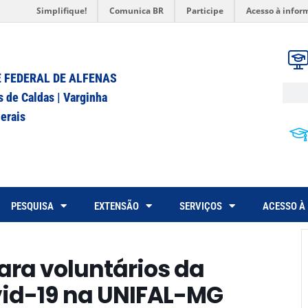
Simplifique!
Comunica BR
Participe
Acesso à infor
 FEDERAL DE ALFENAS
s de Caldas | Varginha
erais
PESQUISA
EXTENSÃO
SERVIÇOS
ACESSO À
ara voluntários da
vid-19 na UNIFAL-MG