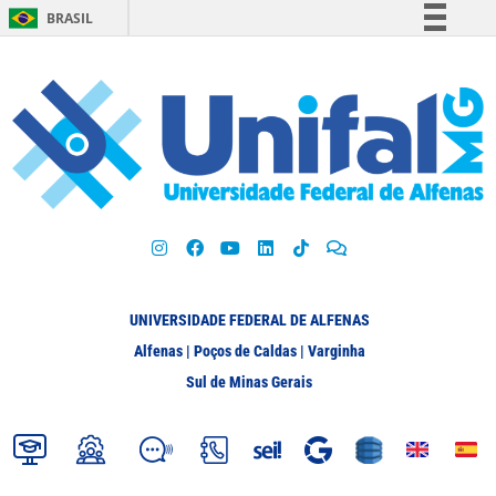
BRASIL
Simplifique!
Comunica BR
Participe
Acesso à informação
Legislação
Canais
UNIVERSIDADE FEDERAL DE ALFENAS
Alfenas | Poços de Caldas | Varginha
Sul de Minas Gerais