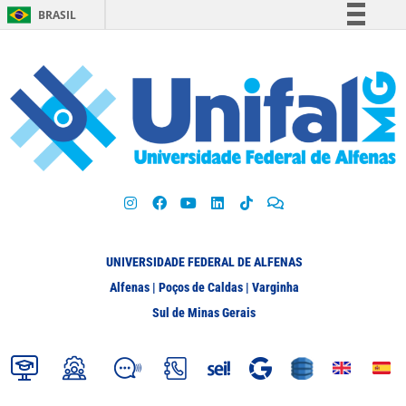
BRASIL
Simplifique!
Comunica BR
Participe
Acesso à informação
Legislação
Canais
UNIVERSIDADE FEDERAL DE ALFENAS
Alfenas | Poços de Caldas | Varginha
Sul de Minas Gerais