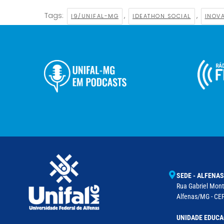
Tags:
,
,
I9/UNIFAL-MG
IDEATHON SOCIAL
INOV
SEDE - ALFENAS
Rua Gabriel Monte
Alfenas/MG - CEP
UNIDADE EDUCA