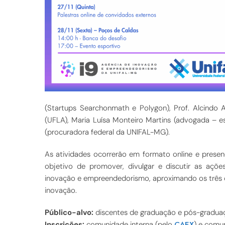
(Startups Searchonmath e Polygon), Prof. Alcindo A
(UFLA), Maria Luísa Monteiro Martins (advogada – es
(procuradora federal da UNIFAL-MG).
As atividades ocorrerão em formato online e presen
objetivo de promover, divulgar e discutir as açõ
inovação e empreendedorismo, aproximando os três 
inovação.
Público-alvo:
discentes de graduação e pós-gradu
CAEX
Inscrições:
comunidade interna (pelo
) e comu