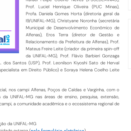
Prof. Luciel Henrique Oliveira (PUC Minas),
Profa. Daniela Gomes Horta (diretoria geral da
I9/UNIFAL-MG), Christyane Noronha (secretária
Municipal de Desenvolvimento Econômico de
Alfenas), Eros Terra (diretor de Gestão e
Relacionamento da Prefeitura de Alfenas), Prof.
Mateus Freire Leite (criador da primeira spin-off
da UNIFAL-MG), Prof. Flávio Barbieri Gonzaga
. dos Santos (USP), Prof. Leonilson Kiyoshi Sato de Herval
pecialista em Direito Público) e Soraya Helena Coelho Leite
cial, nos campi Alfenas, Poços de Caldas e Varginha, com o
es da UNIFAL-MG nas áreas de ensino, pesquisa, extensão,
campi, a comunidade acadêmica e o ecossistema regional de
ação da UNIFAL-MG
pelo formulário eletrônico
nidade externa (
)