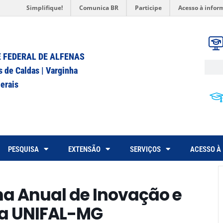
Simplifique!
Comunica BR
Participe
Acesso à infor
 FEDERAL DE ALFENAS
s de Caldas | Varginha
erais
PESQUISA
EXTENSÃO
SERVIÇOS
ACESSO À
a Anual de Inovação e
a UNIFAL-MG