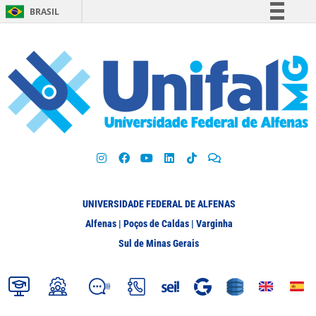
BRASIL
Simplifique!
Comunica BR
Participe
Acesso à informação
Legislação
Canais
UNIVERSIDADE FEDERAL DE ALFENAS
Alfenas | Poços de Caldas | Varginha
Sul de Minas Gerais