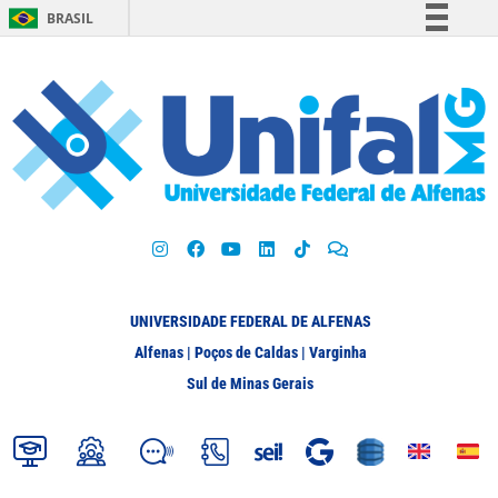
BRASIL
Simplifique!
Comunica BR
Participe
Acesso à informação
Legislação
Canais
UNIVERSIDADE FEDERAL DE ALFENAS
Alfenas | Poços de Caldas | Varginha
Sul de Minas Gerais