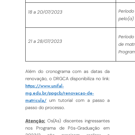
Período
18
a 20/07/2023
pelo(a)
Períod
21
a 28/07/2023
de matr
Progra
Além do cronograma com as datas da
renovação, o DRGCA disponibiliza no link:
https://www.unifal-
mg.edu.br/ppgcb/renovacao-de-
matricula/
um tutorial com a passo a
passo do processo.
Atenção:
Os(As) discentes ingressantes
nos Programa de Pós-Graduação em