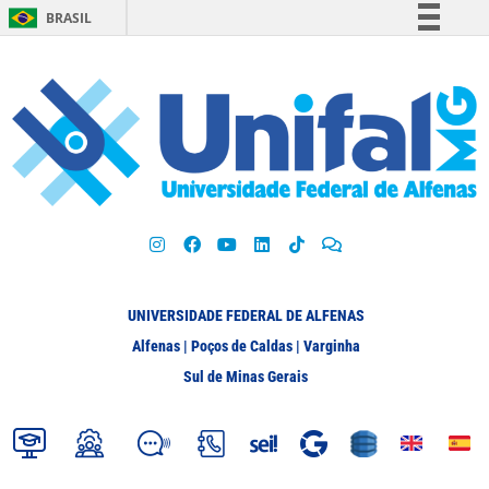
BRASIL
Simplifique!
Comunica BR
Participe
Acesso à informação
Legislação
Canais
UNIVERSIDADE FEDERAL DE ALFENAS
Alfenas | Poços de Caldas | Varginha
Sul de Minas Gerais