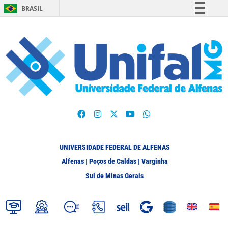
BRASIL
Simplifique!
Comunica BR
Participe
Acesso à informação
Legislação
Canais
UNIVERSIDADE FEDERAL DE ALFENAS
Alfenas | Poços de Caldas | Varginha
Sul de Minas Gerais