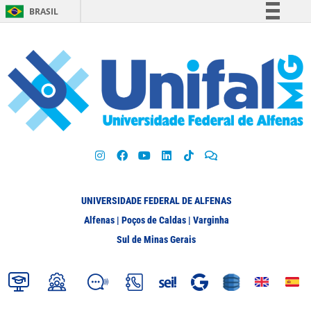
BRASIL
Simplifique!
Comunica BR
Participe
Acesso à informação
Legislação
Canais
UNIVERSIDADE FEDERAL DE ALFENAS
Alfenas | Poços de Caldas | Varginha
Sul de Minas Gerais