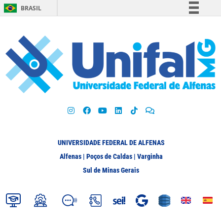
BRASIL
Simplifique!
Comunica BR
Participe
Acesso à informação
Legislação
Canais
UNIVERSIDADE FEDERAL DE ALFENAS
Alfenas | Poços de Caldas | Varginha
Sul de Minas Gerais