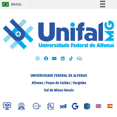
BRASIL
Simplifique!
Comunica BR
Participe
Acesso à informação
Legislação
Canais
UNIVERSIDADE FEDERAL DE ALFENAS
Alfenas | Poços de Caldas | Varginha
Sul de Minas Gerais