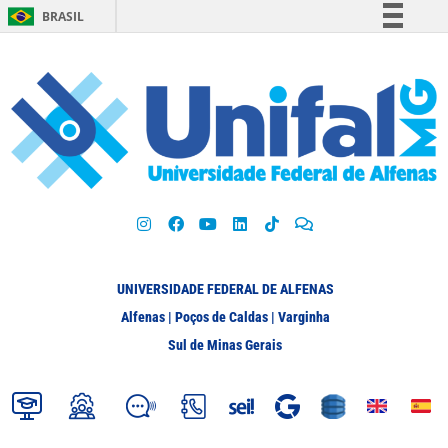
BRASIL
Simplifique!
Comunica BR
Participe
Acesso à informação
Legislação
Canais
UNIVERSIDADE FEDERAL DE ALFENAS
Alfenas | Poços de Caldas | Varginha
Sul de Minas Gerais