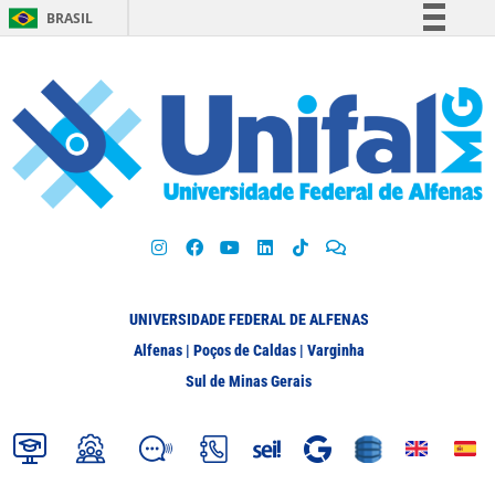
BRASIL
Simplifique!
Comunica BR
Participe
Acesso à informação
Legislação
Canais
UNIVERSIDADE FEDERAL DE ALFENAS
Alfenas | Poços de Caldas | Varginha
Sul de Minas Gerais