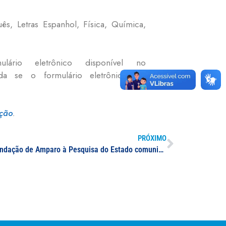
uês, Letras Espanhol, Física, Química,
rio eletrônico disponível no
ada se o formulário eletrônico for
ação
.
PRÓXIMO
Diante da crise fiscal de Minas, Fundação de Amparo à Pesquisa do Estado comunica medidas sobre repasses financeiros