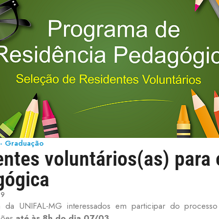
s - Graduação
entes voluntários(as) para
gógica
19
ra da UNIFAL-MG interessados em participar do processo
ições
até às 8h do dia 07/03.