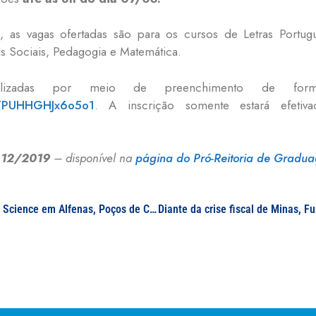
s), as vagas ofertadas são para os cursos de Letras Portug
as Sociais, Pedagogia e Matemática.
lizadas por meio de preenchimento de formulá
8DTPUHHGHJx6o5o1
. A inscrição somente estará efetiv
l 12/2019
– disponível na
página do Pró-Reitoria de Gradu
UNIFAL-MG apoiará a realização do Festival Pint of Science em Alfenas, Poços de Caldas e Varginha nos dias 20, 21 e 22 de maio