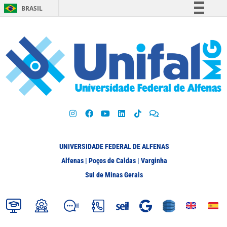
BRASIL
Simplifique!
Comunica BR
Participe
Acesso à informação
Legislação
Canais
UNIVERSIDADE FEDERAL DE ALFENAS
Alfenas | Poços de Caldas | Varginha
Sul de Minas Gerais