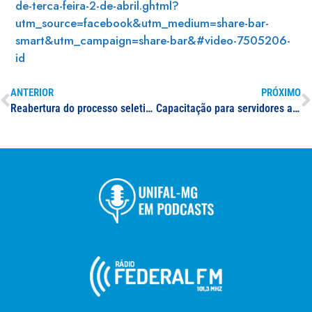
de-terca-feira-2-de-abril.ghtml?
utm_source=facebook&utm_medium=share-bar-
smart&utm_campaign=share-bar&#video-7505206-
id
ANTERIOR
PRÓXIMO
Reabertura do processo seletivo para estágio nas áreas de Letras (Licenciatura), Educação ou Ciências Humanas
Capacitação para servidores aborda ética e política de conciliação de conflitos no serviço público