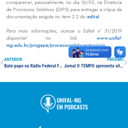
comparecer, pessoalmente, no dia 16/05, na Diretoria
de Processos Seletivos (DIPS) para entregar a cópia da
documentação exigida no item 2.2 do
edital
.
Para mais informações, acesse o Edital nº 31/2019
disponível no link:
www.unifal-
mg.edu.br/progepe/processoseletivoestagiario.
ANTERIOR
PRÓXIMO
Bate-papo na Rádio Federal FM aborda o impacto da UNIFAL-MG para a região; confira conversa entre o atual reitor da Universidade e o reitor do mandato anterior
Jornal O TEMPO apresenta situação das universidades federais após os cortes