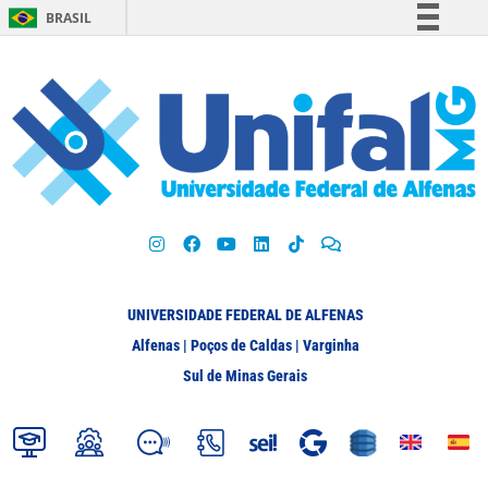
BRASIL
Simplifique!
Comunica BR
Participe
Acesso à informação
Legislação
Canais
UNIVERSIDADE FEDERAL DE ALFENAS
Alfenas | Poços de Caldas | Varginha
Sul de Minas Gerais