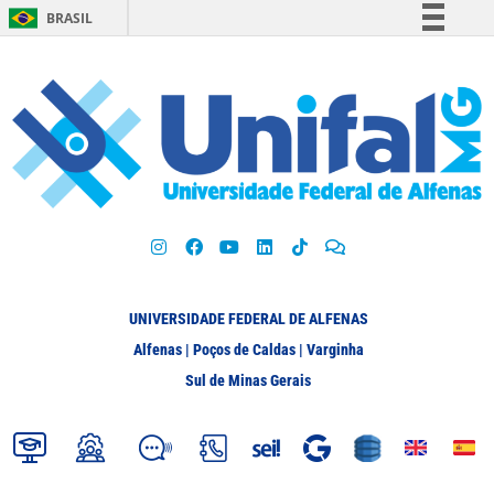
BRASIL
Simplifique!
Comunica BR
Participe
Acesso à informação
Legislação
Canais
UNIVERSIDADE FEDERAL DE ALFENAS
Alfenas | Poços de Caldas | Varginha
Sul de Minas Gerais