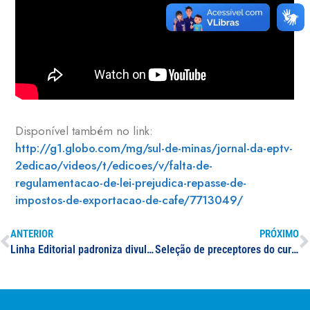
Disponível também no link:
http://g1.globo.com/mg/sul-de-minas/jornal-da-eptv-
2edicao/videos/t/edicoes/v/falta-de-
regulamentacao-de-lei-prejudica-repasse-de-
impostos-de-exportacao-de-cafe/7713049/
ANTERIOR
PRÓXIMO
Linha Editorial padroniza divulgação de notícias no Portal da UNIFAL-MG
Seleção de preceptores do curso de Medicina