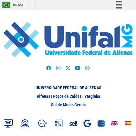
BRASIL
Simplifique!
Comunica BR
Participe
Acesso à informação
Legislação
Canais
UNIVERSIDADE FEDERAL DE ALFENAS
Alfenas | Poços de Caldas | Varginha
Sul de Minas Gerais