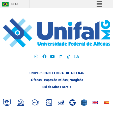
BRASIL
Simplifique!
Comunica BR
Participe
Acesso à informação
Legislação
Canais
UNIVERSIDADE FEDERAL DE ALFENAS
Alfenas | Poços de Caldas | Varginha
Sul de Minas Gerais