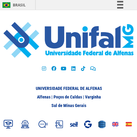
BRASIL
Simplifique!
Comunica BR
Participe
Acesso à informação
Legislação
Canais
UNIVERSIDADE FEDERAL DE ALFENAS
Alfenas | Poços de Caldas | Varginha
Sul de Minas Gerais