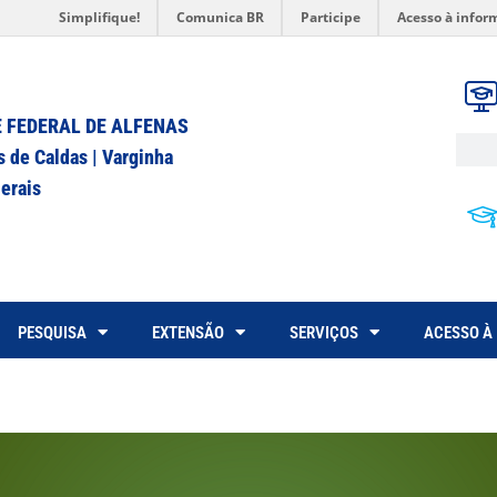
Simplifique!
Comunica BR
Participe
Acesso à infor
 FEDERAL DE ALFENAS
s de Caldas | Varginha
erais
PESQUISA
EXTENSÃO
SERVIÇOS
ACESSO À