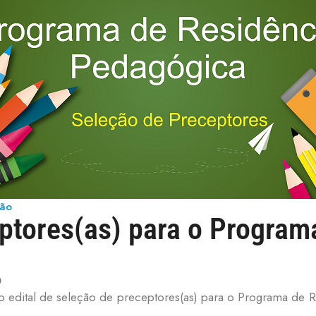
ção
ptores(as) para o Program
0
o edital de seleção de preceptores(as) para o Programa de