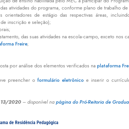
tuição de ensino habilitada pelo MEC à participar do Progra
r das atividades do programa, conforme plano de trabalho de
s orientadores de estágio das respectivas áreas, inclui
de inscrição e seleção);
rais;
stamento, das suas atividades na escola-campo, exceto nos c
aforma Freire
;
.
osta por análise dos elementos verificados na
plataforma Fre
deve preencher o
formulário eletrônico
e inserir o currícul
l 13/2020
– disponível na
página do Pró-Reitoria de Gradu
ograma de Residência Pedagógica