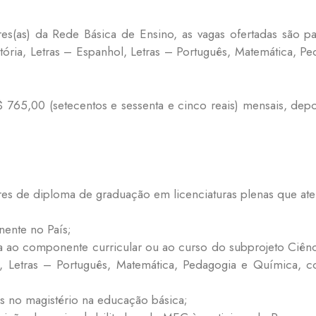
res(as) da Rede Básica de Ensino, as vagas ofertadas são pa
stória, Letras – Espanhol, Letras – Português, Matemática, P
 765,00 (setecentos e sessenta e cinco reais) mensais, depo
s de diploma de graduação em licenciaturas plenas que aten
nente no País;
a ao componente curricular ou ao curso do subprojeto Ciência
ol, Letras – Português, Matemática, Pedagogia e Química
s no magistério na educação básica;