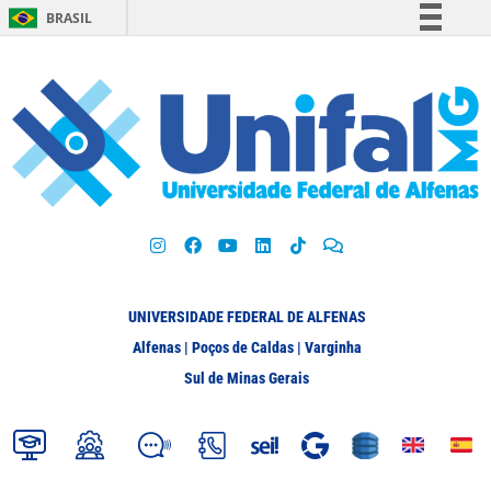
BRASIL
Simplifique!
Comunica BR
Participe
Acesso à informação
Legislação
Canais
UNIVERSIDADE FEDERAL DE ALFENAS
Alfenas | Poços de Caldas | Varginha
Sul de Minas Gerais