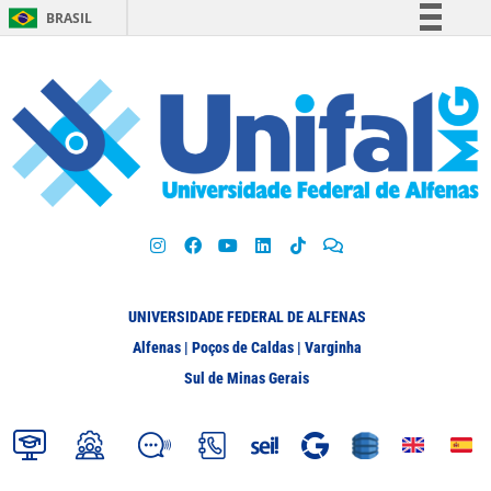
BRASIL
Simplifique!
Comunica BR
Participe
Acesso à informação
Legislação
Canais
UNIVERSIDADE FEDERAL DE ALFENAS
Alfenas | Poços de Caldas | Varginha
Sul de Minas Gerais