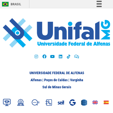
BRASIL
Simplifique!
Comunica BR
Participe
Acesso à informação
Legislação
Canais
UNIVERSIDADE FEDERAL DE ALFENAS
Alfenas | Poços de Caldas | Varginha
Sul de Minas Gerais