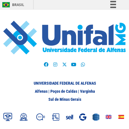
BRASIL
Simplifique!
Comunica BR
Participe
Acesso à informação
Legislação
Canais
UNIVERSIDADE FEDERAL DE ALFENAS
Alfenas | Poços de Caldas | Varginha
Sul de Minas Gerais