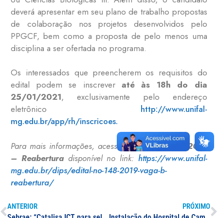
deverá apresentar em seu plano de trabalho propostas
de colaboração nos projetos desenvolvidos pelo
PPGCF, bem como a proposta de pelo menos uma
disciplina a ser ofertada no programa.
Os interessados que preencherem os requisitos do
edital podem se inscrever
até às 18h do dia
25/01/2021
, exclusivamente pelo endereço
eletrônico
http://www.unifal-
mg.edu.br/app/rh/inscricoes.
Para mais informações, acesse o
Edital nº 148/2019
– Reabertura
disponível no link:
https://www.unifal-
mg.edu.br/dips/edital-no-148-2019-vaga-b-
reabertura/
ANTERIOR
PRÓXIMO
Sebrae: “Catalisa ICT para seleção de pesquisas com potencial de inovação”
Instalação do Hospital de Campanha na UNIFAL-MG campus Varginha é prorrogada por mais dois meses