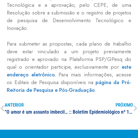
Tecnológica e a aprovação, pelo CEPE, de uma
Resolução sobre a submissão e o registro de projetos
de pesquisa de Desenvolvimento Tecnológico e
Inovação.
Para submeter as propostas, cada plano de trabalho
deve estar vinculado a um projeto previamente
registrado e aprovado na Plataforma PSP/GPesq do
qual o orientador participe, exclusivamente por
este
endereço eletrônico.
Para mais informações, acesse
os Editais de Pesquisa disponíveis na
página da Pró-
Reitoria de Pesquisa e Pós-Graduação
.
ANTERIOR
PRÓXIMO
“O amor é um assunto imbecil & outros poemas taquigráficos” – Eloésio Paulo
:: Boletim Epidemiológico nº 14 – 22/03/2021 – Situação epidêmica da Covid-19 em Minas Gerais e no sul de Minas Gerais