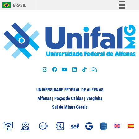
BRASIL
Simplifique!
Comunica BR
Participe
Acesso à informação
Legislação
Canais
UNIVERSIDADE FEDERAL DE ALFENAS
Alfenas | Poços de Caldas | Varginha
Sul de Minas Gerais