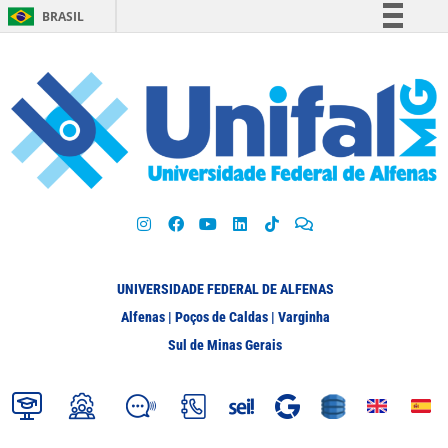
BRASIL
Simplifique!
Comunica BR
Participe
Acesso à informação
Legislação
Canais
UNIVERSIDADE FEDERAL DE ALFENAS
Alfenas | Poços de Caldas | Varginha
Sul de Minas Gerais