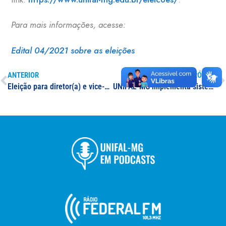
Para mais informações, acesse:
Edital 04/2021 sobre as eleições
ANTERIOR
PRÓXIMO
Eleição para diretor(a) e vice-diretor(a) do Instituto de Ciências Sociais Aplicadas
UNIFAL-MG implementa sistema regenerativo urbano em Varginha; ação institucional prevê o plantio de mais 800 plantas no campus universitário e a criação de um espaço transdisciplinar de ensino, pesquisa e extensão