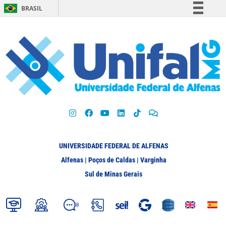
BRASIL
Simplifique!
Comunica BR
Participe
Acesso à informação
Legislação
Canais
UNIVERSIDADE FEDERAL DE ALFENAS
Alfenas | Poços de Caldas | Varginha
Sul de Minas Gerais