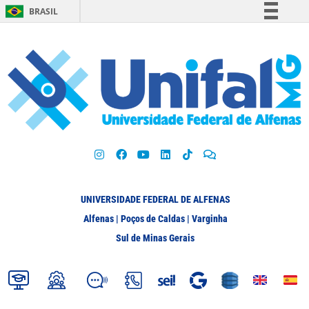
BRASIL
Simplifique!
Comunica BR
Participe
Acesso à informação
Legislação
Canais
UNIVERSIDADE FEDERAL DE ALFENAS
Alfenas | Poços de Caldas | Varginha
Sul de Minas Gerais