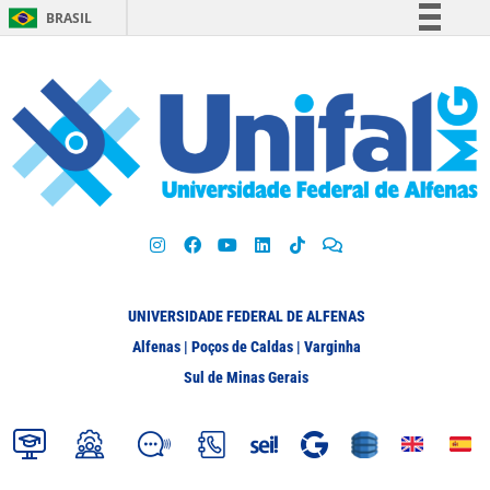
BRASIL
Simplifique!
Comunica BR
Participe
Acesso à informação
Legislação
Canais
UNIVERSIDADE FEDERAL DE ALFENAS
Alfenas | Poços de Caldas | Varginha
Sul de Minas Gerais