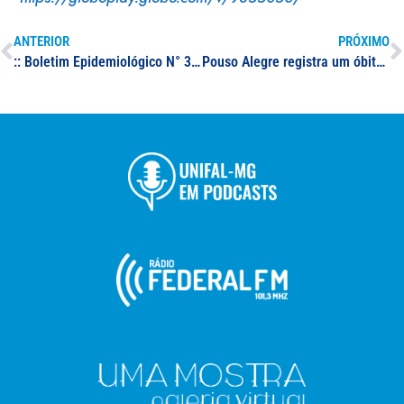
ANTERIOR
PRÓXIMO
:: Boletim Epidemiológico N° 39 – 13/09/2021 – Situação epidêmica de Covid-19 em Minas Gerais e no sul de Minas
Pouso Alegre registra um óbito por Covid-19 em 11 dias; docente da UNIFAL-MG destaca efeitos positivos da vacinação