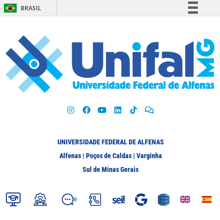
BRASIL
Simplifique!
Comunica BR
Participe
Acesso à informação
Legislação
Canais
UNIVERSIDADE FEDERAL DE ALFENAS
Alfenas | Poços de Caldas | Varginha
Sul de Minas Gerais