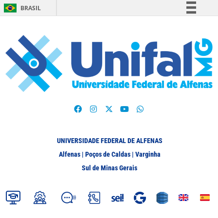
BRASIL
Simplifique!
Comunica BR
Participe
Acesso à informação
Legislação
Canais
UNIVERSIDADE FEDERAL DE ALFENAS
Alfenas | Poços de Caldas | Varginha
Sul de Minas Gerais