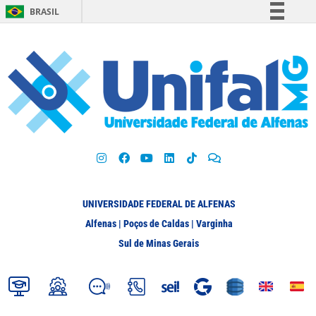
BRASIL
Simplifique!
Comunica BR
Participe
Acesso à informação
Legislação
Canais
UNIVERSIDADE FEDERAL DE ALFENAS
Alfenas | Poços de Caldas | Varginha
Sul de Minas Gerais