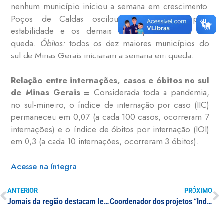
nenhum município iniciou a semana em crescimento.
Poços de Caldas oscilou de diminuição para
estabilidade e os demais municípios ficaram em
queda.
Óbitos:
todos os dez maiores municípios do
sul de Minas Gerais iniciaram a semana em queda.
Relação entre internações, casos e óbitos no sul
de Minas Gerais =
Considerada toda a pandemia,
no sul-mineiro, o índice de internação por caso (IIC)
permaneceu em 0,07 (a cada 100 casos, ocorreram 7
internações) e o índice de óbitos por internação (IOI)
em 0,3 (a cada 10 internações, ocorreram 3 óbitos).
Acesse na íntegra
ANTERIOR
PRÓXIMO
Jornais da região destacam levantamento feito por pesquisadores da UNIFAL-MG sobre insegurança alimentar na pandemia
Coordenador dos projetos “Indcovid” e “Infocovid” é entrevistado sobre Biossegurança e retorno às atividades presenciais pelo canal TV IFSULDEMINAS