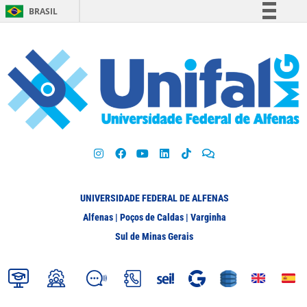
BRASIL
Simplifique!
Comunica BR
Participe
Acesso à informação
Legislação
Canais
UNIVERSIDADE FEDERAL DE ALFENAS
Alfenas | Poços de Caldas | Varginha
Sul de Minas Gerais