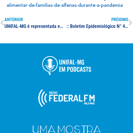
alimentar-de-familias-de-alfenas-durante-a-pandemia
ANTERIOR
PRÓXIMO
UNIFAL-MG é representada em conferência internacional na área de Ciências Forenses; trabalhos em destaque abordam parâmetros craniométricos de crânios sul-mineiros e atuação da Liga Acadêmica de Ciências Forenses (LACFor)
:: Boletim Epidemiológico N° 48 – 15/11/2021 – Situação epidêmica de covid-19 em Minas Gerais e no sul de Minas