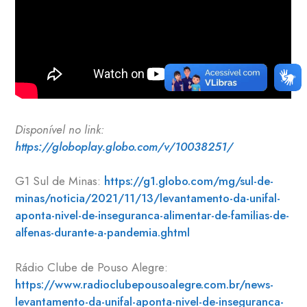
Disponível no link:
https://globoplay.globo.com/v/10038251/
G1 Sul de Minas:
https://g1.globo.com/mg/sul-de-
minas/noticia/2021/11/13/levantamento-da-unifal-
aponta-nivel-de-inseguranca-alimentar-de-familias-de-
alfenas-durante-a-pandemia.ghtml
Rádio Clube de Pouso Alegre:
https://www.radioclubepousoalegre.com.br/news-
levantamento-da-unifal-aponta-nivel-de-inseguranca-