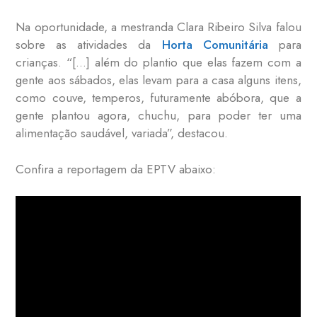
Na oportunidade, a mestranda Clara Ribeiro Silva falou
sobre as atividades da
Horta Comunitária
para
crianças. “[…] além do plantio que elas fazem com a
gente aos sábados, elas levam para a casa alguns itens,
como couve, temperos, futuramente abóbora, que a
gente plantou agora, chuchu, para poder ter uma
alimentação saudável, variada”, destacou.
Confira a reportagem da EPTV abaixo: