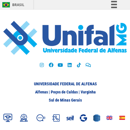
BRASIL
Simplifique!
Comunica BR
Participe
Acesso à informação
Legislação
Canais
UNIVERSIDADE FEDERAL DE ALFENAS
Alfenas | Poços de Caldas | Varginha
Sul de Minas Gerais