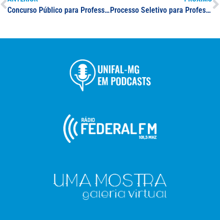
Concurso Público para Professor(a) de Medicina
Processo Seletivo para Professor(a) Substituto(a): área Bioquímica