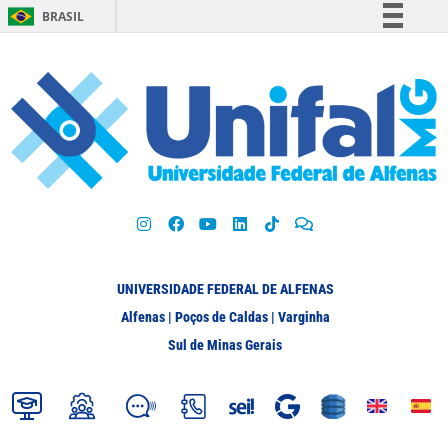
BRASIL
Simplifique!
Comunica BR
Participe
Acesso à informação
Legislação
Canais
UNIVERSIDADE FEDERAL DE ALFENAS
Alfenas | Poços de Caldas | Varginha
Sul de Minas Gerais