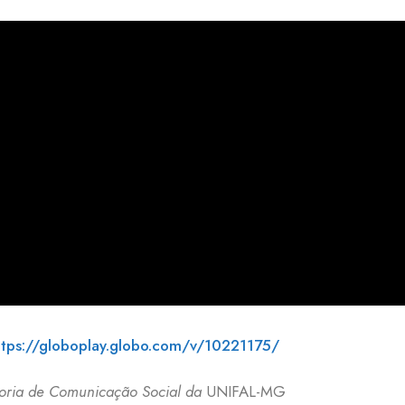
ttps://globoplay.globo.com/v/10221175/
etoria de Comunicação Social da
UNIFAL-MG