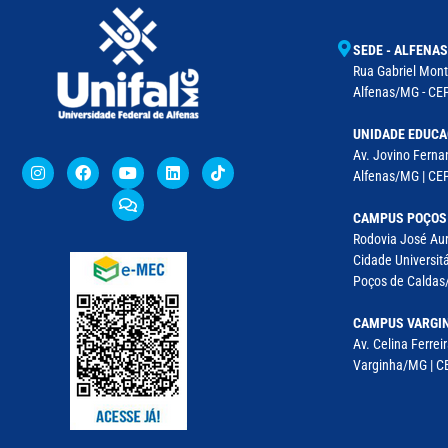
SEDE - ALFENAS
Rua Gabriel Monte
Alfenas/MG - CEP
UNIDADE EDUCA
Av. Jovino Fernan
Alfenas/MG | CE
CAMPUS POÇOS
Rodovia José Aur
Cidade Universitá
Poços de Caldas/
CAMPUS VARGI
Av. Celina Ferreir
Varginha/MG | CE