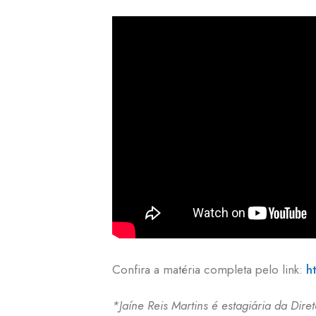
Confira a matéria completa pelo link:
h
*Jaíne Reis Martins é estagiária da Dir