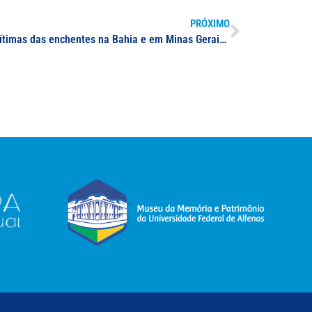
PRÓXIMO
Campanha solidária em apoio às vítimas das enchentes na Bahia e em Minas Gerais; saiba como ajudar a população afetada