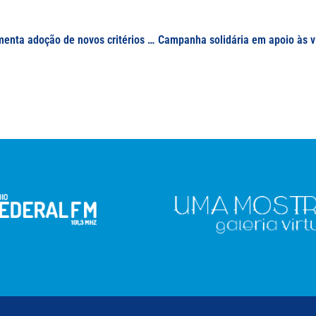
Em matéria da TV Plan, docente da UNIFAL-MG comenta adoção de novos critérios pela prefeitura de Poços de Caldas na realização dos testes da Covid-19