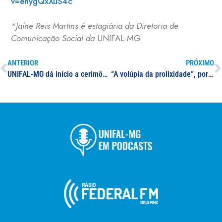
v=enygQxXuS4c
*Jaíne Reis Martins é estagiária da Diretoria de
Comunicação Social da
UNIFAL-MG
ANTERIOR
PRÓXIMO
UNIFAL-MG dá início a cerimônias em celebração dos 108 anos da Universidade; hasteamento de bandeiras e sessão extraordinária do Consuni marcam primeiros eventos de semana comemorativa
“A volúpia da prolixidade”, por Eloésio Paulo