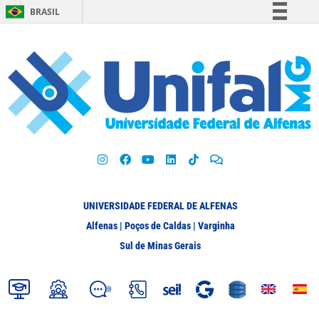
BRASIL
Simplifique!
Comunica BR
Participe
Acesso à informação
Legislação
Canais
UNIVERSIDADE FEDERAL DE ALFENAS
Alfenas | Poços de Caldas | Varginha
Sul de Minas Gerais