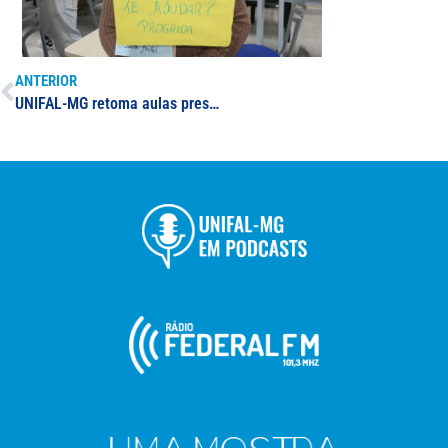
ANTERIOR
UNIFAL-MG retoma aulas presenciais para mais de 7 mil estudantes; comunidade acadêmica expressa entusiasmo com a possibilidade de voltar a conviver nos espaços universitários