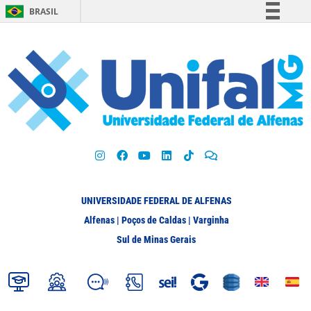
BRASIL
Simplifique!
Comunica BR
Participe
Acesso à informação
Legislação
Canais
UNIVERSIDADE FEDERAL DE ALFENAS
Alfenas | Poços de Caldas | Varginha
Sul de Minas Gerais