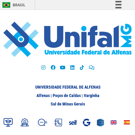
BRASIL
Simplifique!
Comunica BR
Participe
Acesso à informação
Legislação
Canais
UNIVERSIDADE FEDERAL DE ALFENAS
Alfenas | Poços de Caldas | Varginha
Sul de Minas Gerais