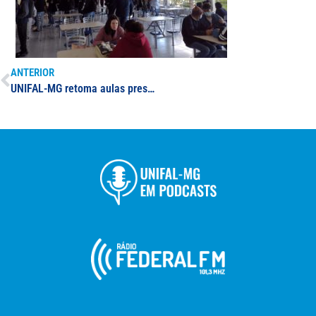
ANTERIOR
UNIFAL-MG retoma aulas presenciais para mais de 7 mil estudantes; comunidade acadêmica expressa entusiasmo com a possibilidade de voltar a conviver nos espaços universitários