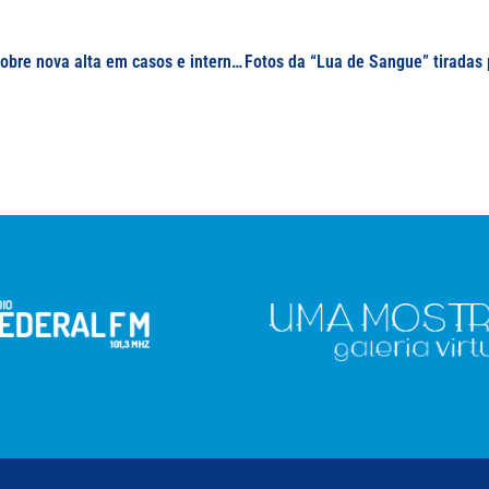
Em mídia da região, professor da UNIFAL-MG fala sobre nova alta em casos e internações por covid-19 no Sul de Minas