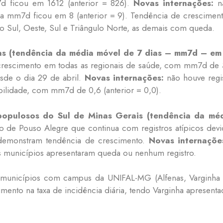
d ficou em 1612 (anterior = 826).
Novas internações:
nã
a mm7d ficou em 8 (anterior = 9). Tendência de crescimen
ro Sul, Oeste, Sul e Triângulo Norte, as demais com queda.
as (tendência da média móvel de 7 dias – mm7d – em
crescimento em todas as regionais de saúde, com mm7d de 35
sde o dia 29 de abril.
Novas internações:
não houve regi
bilidade, com mm7d de 0,6 (anterior = 0,0).
 populosos do Sul de Minas Gerais (tendência da m
de Pouso Alegre que continua com registros atípicos devi
s demonstram tendência de crescimento.
Novas internaçõe
 municípios apresentaram queda ou nenhum registro.
municípios com campus da UNIFAL-MG (Alfenas, Varginha 
ento na taxa de incidência diária, tendo Varginha apresenta