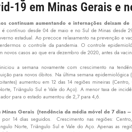
id-19 em Minas Gerais e n
sos continuam aumentando e internações deixam de s
é contínuo desde 04 de maio e no Sul de Minas desde 29 
governo estadual. Ao precoce relaxamento na prevenção e va
perdermos o controle da pandemia. O controle epidemioló
m novos casos ao que era dezembro de 2020, antes da vacin
niciou a semana novamente com crescimento na tendênc
ção para novos óbitos. Na última semana epidemiológica (08
tantes) aumentou em 12 das 14 regiões mineiras (Centro, C
Norte, Triângulo Sul e Vale do Aço). A menor taxa de incidê
icador para o estado aumentou de 2,7 para 4,6.
m Minas Gerais (tendência da média móvel de 7 dias 
por 14 dias seguidos. Crescimento nas regiões: Centro, C
iângulo Norte, Triângulo Sul e Vale do Aço. Apenas as regi