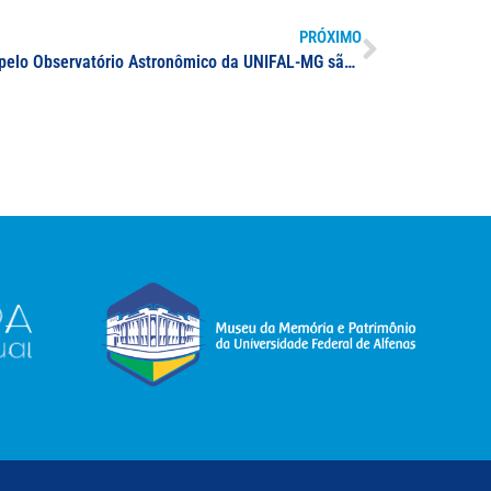
PRÓXIMO
Fotos da “Lua de Sangue” tiradas pelo Observatório Astronômico da UNIFAL-MG são destacadas no G1