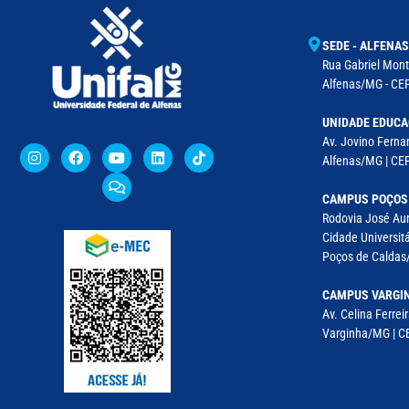
SEDE - ALFENAS
Rua Gabriel Monte
Alfenas/MG - CEP
UNIDADE EDUCA
Av. Jovino Fernan
Alfenas/MG | CE
CAMPUS POÇOS
Rodovia José Aur
Cidade Universitá
Poços de Caldas/
CAMPUS VARGI
Av. Celina Ferreir
Varginha/MG | CE